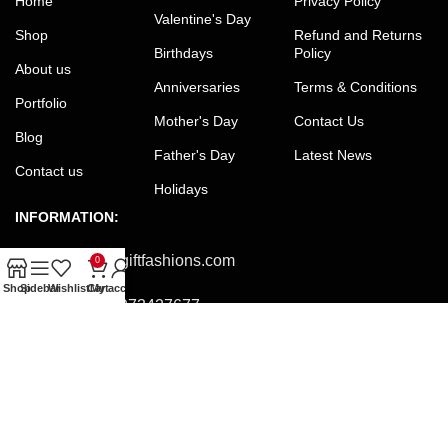
Home
Privacy Policy
Valentine's Day
Shop
Refund and Returns
Birthdays
Policy
About us
Anniversaries
Terms & Conditions
Portfolio
Mother's Day
Contact Us
Blog
Father's Day
Latest News
Contact us
Holidays
INFORMATION:
Email:
office@giftfashions.com
0
Shop
Sidebar
Wishlist
Cart
My account
Phone:
+8801973427677
Facebook:
facebook.com/GiftFashions
JOIN OUR NEWSLETTER:
Will be used in accordance with our Privacy Policy