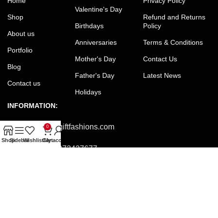
Home
Privacy Policy
Valentine's Day
Shop
Refund and Returns
Birthdays
Policy
About us
Anniversaries
Terms & Conditions
Portfolio
Mother's Day
Contact Us
Blog
Father's Day
Latest News
Contact us
Holidays
INFORMATION:
Email:
office@giftfashions.com
0
Shop
Sidebar
Wishlist
Cart
My account
Phone:
+8801973427677
Facebook:
facebook.com/GiftFashions
JOIN OUR NEWSLETTER:
Will be used in accordance with our Privacy Policy