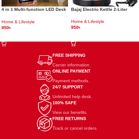
4 in 1 Multi-function LED Desk
Bajaj Electric Kettle 2-Liter
Lamp With Fan
Home & Lifestyle
Home & Lifestyle
950
৳
850
৳
ADD TO CART
SELECT OPTIONS
FREE SHIPPING
Carrier information.
ONLINE PAYMENT
Payment methods.
24/7 SUPPORT
Unlimited help desk.
100% SAFE
View our benefits.
FREE RETURNS
Track or cancel orders.