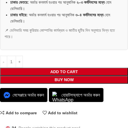
ঢাকার ভেতরে:
অর্ডার কনফার্ম হওয়ার পর আনুমানিক
২–৩ কর্মদিবসের মধ্যে
হোম
ডেলিভারি।
ঢাকার বাইরে:
অর্ডার কনফার্ম হওয়ার পর আনুমানিক
৩–৪ কর্মদিবসের মধ্যে
হোম
ডেলিভারি।
📌 ডেলিভারি সময় কুরিয়ার কোম্পানির কার্যক্রম ও জাতীয় ছুটির দিন অনুসারে ভিন্ন হতে
পারে।
ADD TO CART
BUY NOW
মেসেঞ্জারে অর্ডার করুন
হোয়াটসঅ্যাপে অর্ডার করুন
Add to compare
Add to wishlist