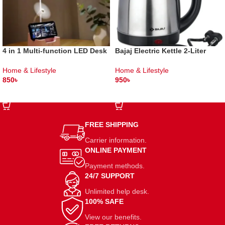
4 in 1 Multi-function LED Desk
Bajaj Electric Kettle 2-Liter
Lamp With Fan
Home & Lifestyle
Home & Lifestyle
950
৳
850
৳
ADD TO CART
SELECT OPTIONS
FREE SHIPPING
Carrier information.
ONLINE PAYMENT
Payment methods.
24/7 SUPPORT
Unlimited help desk.
100% SAFE
View our benefits.