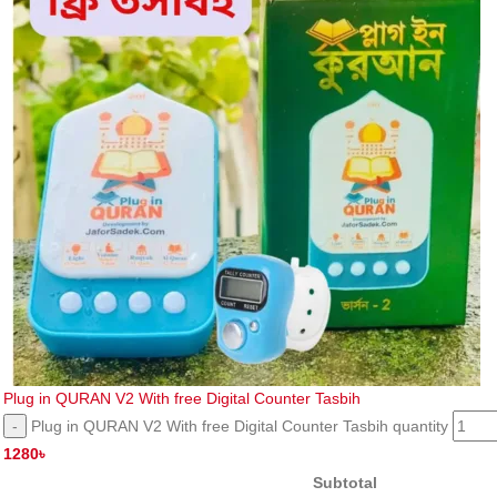
Plug in QURAN V2 With free Digital Counter Tasbih
Plug in QURAN V2 With free Digital Counter Tasbih quantity
1280
৳
Subtotal