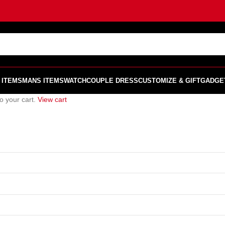
 ITEMS
MANS ITEMS
WATCH
COUPLE DRESS
CUSTOMIZE & GIFT
GADGE
o your cart.
View cart