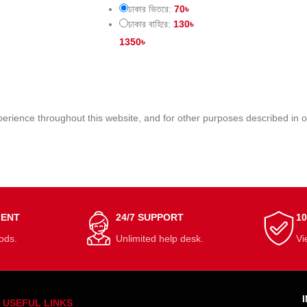
ঢাকার ভিতরে:
70
৳
ঢাকার বাহিরে:
130
৳
1350
৳
perience throughout this website, and for other purposes described in 
MENT
24/7 SUPPORT
1
ods.
Unlimited help desk.
Vi
USEFUL LINKS