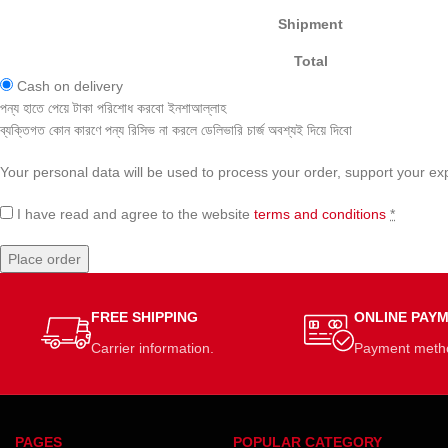
Shipment
Total
Cash on delivery
পন্য হাতে পেয়ে টাকা পরিশোধ করবো ইনশাআল্লাহ
ব্যক্তিগত কোন কারণে পন্য রিসিভ না করলে ডেলিভারি চার্জ অবশ্যই দিয়ে দিবো
Your personal data will be used to process your order, support your ex
I have read and agree to the website
terms and conditions
*
Place order
FREE SHIPPING
ONLINE PAY
Carrier information.
Payment meth
PAGES
POPULAR CATEGORY