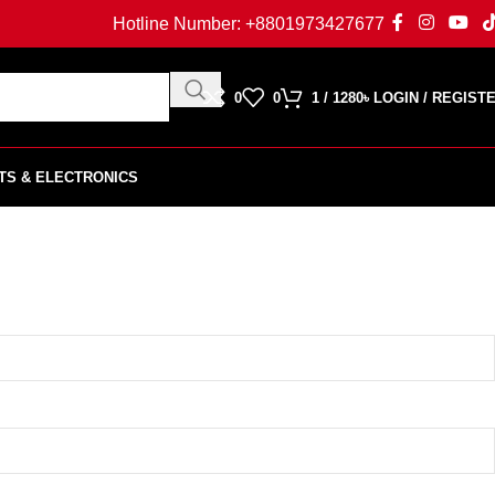
Hotline Number:
+8801973427677
0
0
1
/
1280
৳
LOGIN / REGIST
TS & ELECTRONICS