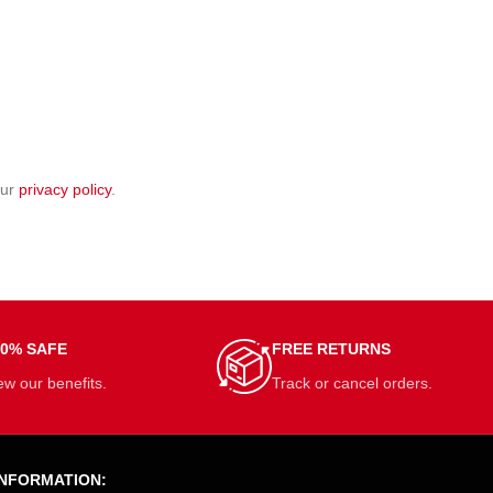
our
privacy policy
.
00% SAFE
FREE RETURNS
ew our benefits.
Track or cancel orders.
INFORMATION: